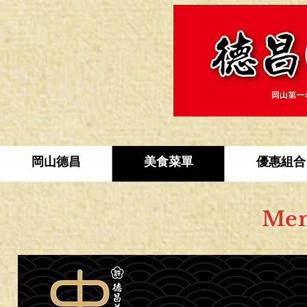
德昌羊肉
岡山德昌
美食菜單
優惠組合
Me